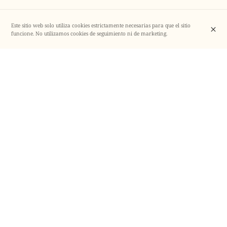
Este sitio web solo utiliza cookies estrictamente necesarias para que el sitio
funcione. No utilizamos cookies de seguimiento ni de marketing.
Taller de reciclaje, EXPERIMENTACIÓN y CREACIÓN
con
Igmar CUEVAS M
. de
Pequeño Oasis
INCLUYE:
-Taller
-Almuerzo infantil
-Café/Vermouth para Mamá o Papá
TU CREACIÓN A CASA!
PRECIO:
22€
CUENTO:
Its Began whit Lemonade
by Gideon Sterer
Exploración Experimentación y Juego Simbólico
·Receta de Limonada (experimento)
·Barcos de Papel (art and craft)