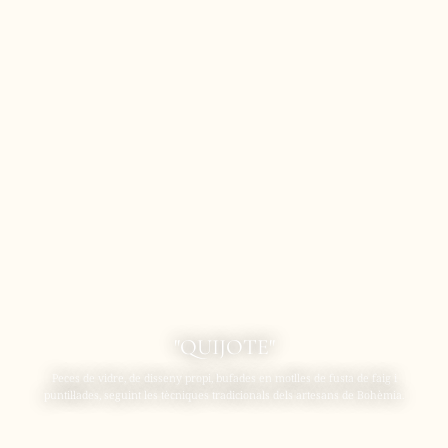
"QUIJOTE"
Peces de vidre, de disseny propi, bufades en motlles de fusta de faig i
puntil·lades, seguint les tècniques tradicionals dels artesans de Bohèmia.