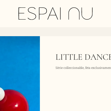
LITTLE DANC
Sèrie col·leccionable, feta exclusivame