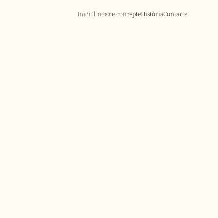
Inici
El nostre concepte
Història
Contacte