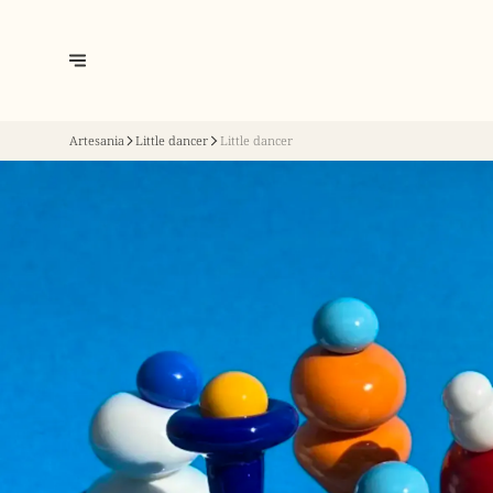
Artesania
Little dancer
Little dancer