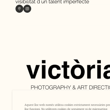
Aquest lloc web només utilitza cookies estrictament necessàries pe
lloc funcioni. No utilitzem cookies de seguiment ni de màrqueting.