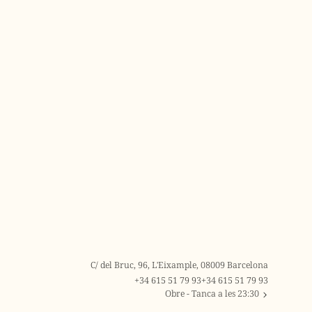
C/ del Bruc, 96, L'Eixample, 08009 Barcelona
+34 615 51 79 93
+34 615 51 79 93
Obre
- Tanca a les 23:30