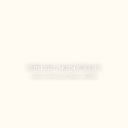
ESPELMES AROMÀTIQUES
Espelmes artesanals aromàtiques, esculturals